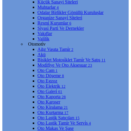
Küçük Sanayi̇ Si̇teleri̇
Muhtarlar
4
Odalar Bi̇rli̇kler Gönüllü Kuruluşlar
Organi̇ze Sanayi̇ Si̇teleri̇
Resmi̇ Kurumlar
6
Si̇yasi̇ Parti̇ Ve Dernekler
Vakıflar
Vali̇li̇k
Otomoti̇v
Ağır Vasıta Tami̇r
2
Akü
Bi̇si̇klet Motosi̇klet Tami̇r Ve Satış
11
Modi̇fi̇ye Ve Oto Aksesuar
23
Oto Cam
1
Oto Döşeme
8
Oto Egzoz
Oto Elektri̇k
12
Oto Galeri̇
61
Oto Kaporta
28
Oto Karoser
Oto Ki̇ralama
21
Oto Kurtarma
17
Oto Lasti̇k Satıcıları
15
Oto Lasti̇k Tami̇r Ve Servi̇s
4
Oto Makas Ve Şase