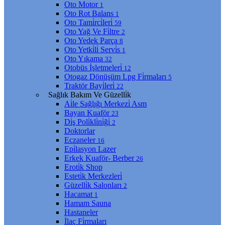
Oto Motor
1
Oto Rot Balans
1
Oto Tami̇rci̇leri̇
59
Oto Yağ Ve Fi̇ltre
2
Oto Yedek Parça
8
Oto Yetki̇li̇ Servi̇s
1
Oto Yıkama
32
Otobüs İşletmeleri̇
12
Otogaz Dönüşüm Lpg Fi̇rmaları
5
Traktör Bayi̇leri̇
22
Sağlık Bakım Ve Güzelli̇k
Ai̇le Sağlığı Merkezi̇ Asm
Bayan Kuaför
23
Di̇ş Poli̇kli̇ni̇ği̇
2
Doktorlar
Eczaneler
16
Epi̇lasyon Lazer
Erkek Kuaför- Berber
26
Eroti̇k Shop
Esteti̇k Merkezleri̇
Güzelli̇k Salonları
2
Hacamat
1
Hamam Sauna
Hastaneler
İlaç Fi̇rmaları