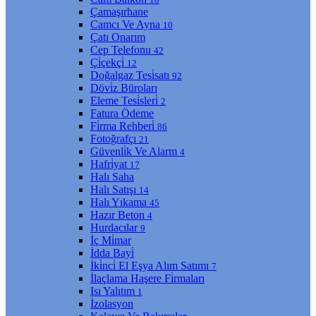
Çamaşırhane
Camcı Ve Ayna
10
Çatı Onarım
Cep Telefonu
42
Çi̇çekçi̇
12
Doğalgaz Tesi̇satı
92
Dövi̇z Büroları
Eleme Tesi̇sleri̇
2
Fatura Ödeme
Fi̇rma Rehberi̇
86
Fotoğrafçı
21
Güvenli̇k Ve Alarm
4
Hafri̇yat
17
Halı Saha
Halı Satışı
14
Halı Yıkama
45
Hazır Beton
4
Hurdacılar
9
İç Mi̇mar
İdda Bayi̇
İki̇nci̇ El Eşya Alım Satımı
7
İlaçlama Haşere Fi̇rmaları
Isı Yalıtım
1
İzolasyon