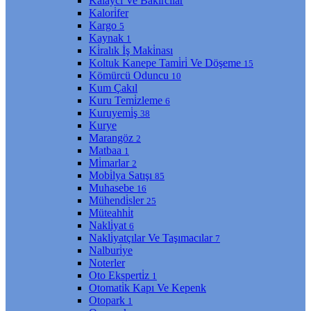
Kalaycı Ve Bakırcılar
Kalori̇fer
Kargo
5
Kaynak
1
Ki̇ralık İş Maki̇nası
Koltuk Kanepe Tami̇ri̇ Ve Döşeme
15
Kömürcü Oduncu
10
Kum Çakıl
Kuru Temi̇zleme
6
Kuruyemi̇ş
38
Kurye
Marangöz
2
Matbaa
1
Mi̇marlar
2
Mobi̇lya Satışı
85
Muhasebe
16
Mühendi̇sler
25
Müteahhi̇t
Nakli̇yat
6
Nakli̇yatçılar Ve Taşımacılar
7
Nalburi̇ye
Noterler
Oto Eksperti̇z
1
Otomati̇k Kapı Ve Kepenk
Otopark
1