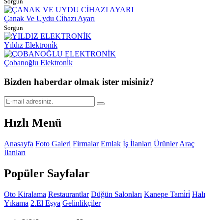
Sorgun
Çanak Ve Uydu Ci̇hazı Ayarı
Sorgun
Yıldız Elektroni̇k
Çobanoğlu Elektroni̇k
Bizden haberdar olmak ister misiniz?
Hızlı Menü
Anasayfa
Foto Galeri
Firmalar
Emlak
İş İlanları
Ürünler
Araç
İlanları
Popüler Sayfalar
Oto Kiralama
Restaurantlar
Düğün Salonları
Kanepe Tami̇ri̇
Halı
Yıkama
2.El Eşya
Gelinlikçiler