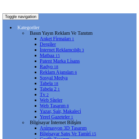
Toggle navigation
Kategoriler
Basın Yayın Reklam Ve Tanıtım
Anket Fi̇rmaları
1
Dergi̇ler
İnternet Reklamcılığı
3
Matbaa
15
Patent Marka Li̇sans
Radyo
18
Reklam Ajansları
6
Sosyal Medya
Tabela
18
Tabela 2
1
Tv
2
Web Si̇teler
Web Tasarım
8
Yazar, Şai̇r, Makaleci̇
Yerel Gazeteler
1
Bi̇lgi̇sayar İnternet Bi̇li̇şi̇m
Ani̇masyon 3D Tasarım
Bi̇lgi̇sayar Satış Ve Tami̇ri̇
15