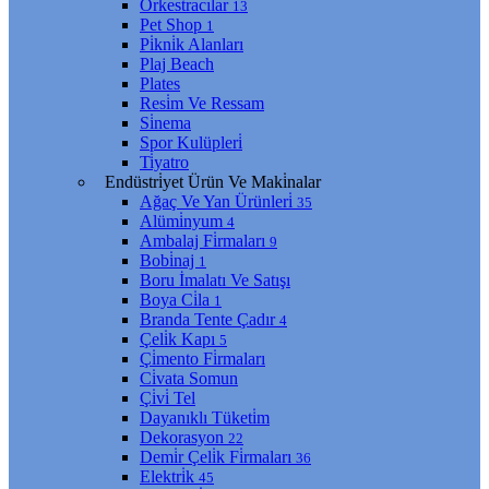
Orkestracılar
13
Pet Shop
1
Pi̇kni̇k Alanları
Plaj Beach
Plates
Resi̇m Ve Ressam
Si̇nema
Spor Kulüpleri̇
Ti̇yatro
Endüstri̇yet Ürün Ve Maki̇nalar
Ağaç Ve Yan Ürünleri̇
35
Alümi̇nyum
4
Ambalaj Fi̇rmaları
9
Bobi̇naj
1
Boru İmalatı Ve Satışı
Boya Ci̇la
1
Branda Tente Çadır
4
Çeli̇k Kapı
5
Çi̇mento Fi̇rmaları
Ci̇vata Somun
Çi̇vi̇ Tel
Dayanıklı Tüketi̇m
Dekorasyon
22
Demi̇r Çeli̇k Fi̇rmaları
36
Elektri̇k
45