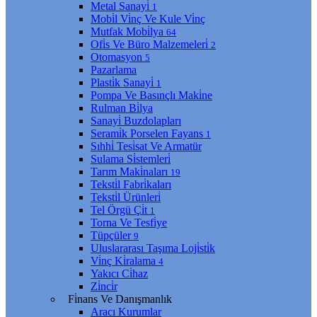
Metal Sanayi̇
1
Mobi̇l Vi̇nç Ve Kule Vi̇nç
Mutfak Mobi̇lya
64
Ofi̇s Ve Büro Malzemeleri̇
2
Otomasyon
5
Pazarlama
Plasti̇k Sanayi̇
1
Pompa Ve Basınçlı Maki̇ne
Rulman Bi̇lya
Sanayi̇ Buzdolapları
Serami̇k Porselen Fayans
1
Sıhhi̇ Tesi̇sat Ve Armatür
Sulama Si̇stemleri̇
Tarım Maki̇naları
19
Teksti̇l Fabri̇kaları
Teksti̇l Ürünleri̇
Tel Örgü Çi̇t
1
Torna Ve Tesfi̇ye
Tüpçüler
9
Uluslararası Taşıma Loji̇sti̇k
Vi̇nç Ki̇ralama
4
Yakıcı Ci̇haz
Zi̇nci̇r
Fi̇nans Ve Danışmanlık
Aracı Kurumlar