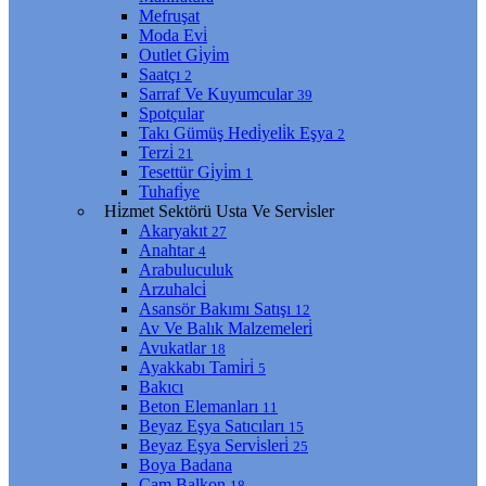
Mefruşat
Moda Evi̇
Outlet Gi̇yi̇m
Saatçı
2
Sarraf Ve Kuyumcular
39
Spotçular
Takı Gümüş Hedi̇yeli̇k Eşya
2
Terzi̇
21
Tesettür Gi̇yi̇m
1
Tuhafi̇ye
Hi̇zmet Sektörü Usta Ve Servi̇sler
Akaryakıt
27
Anahtar
4
Arabuluculuk
Arzuhalci̇
Asansör Bakımı Satışı
12
Av Ve Balık Malzemeleri̇
Avukatlar
18
Ayakkabı Tami̇ri̇
5
Bakıcı
Beton Elemanları
11
Beyaz Eşya Satıcıları
15
Beyaz Eşya Servi̇sleri̇
25
Boya Badana
Cam Balkon
18