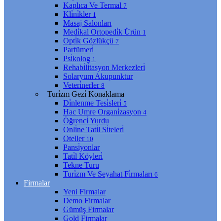
Kaplıca Ve Termal
7
Kli̇ni̇kler
1
Masaj Salonları
Medi̇kal Ortopedi̇k Ürün
1
Opti̇k Gözlükçü
7
Parfümeri̇
Psi̇kolog
1
Rehabi̇li̇tasyon Merkezleri̇
Solaryum Akupunktur
Veteri̇nerler
8
Turi̇zm Gezi̇ Konaklama
Di̇nlenme Tesi̇sleri̇
5
Hac Umre Organi̇zasyon
4
Öğrenci̇ Yurdu
Onli̇ne Tati̇l Si̇teleri̇
Oteller
10
Pansi̇yonlar
Tati̇l Köyleri̇
Tekne Turu
Turi̇zm Ve Seyahat Fi̇rmaları
6
Firmalar
Yeni Firmalar
Demo Firmalar
Gümüş Firmalar
Gold Firmalar