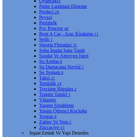
Oyuncakçı
Parke Lami̇nant Döşeme
Perdeci̇
29
Peyzaj
Prefabri̇k
Pvc Pencere
48
Rent A Car - Araç Ki̇ralama
11
Sedi̇r
1
Si̇gorta Fi̇rmaları
31
Soba İmalat Satış Tami̇r
Sondaj Ve Artezyen İşleri̇
Su Arıtma
8
Su Damacana Servi̇si̇
7
Su Tesi̇satı
8
Taksi̇
21
Temi̇zli̇k
14
Tercüme Büroları
2
Traktör Tami̇ri̇
5
Vi̇danjör
Yangın Söndürme
Yaşam Öğrenci̇ Koçluğu
Yorgan
8
Zahi̇re Ve Yem
2
Züccaci̇ye
13
İnşaat Emlak Ve Yapı Deneti̇m