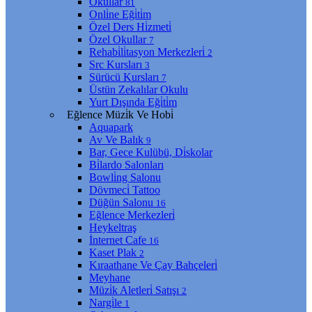
Okullar
81
Onli̇ne Eği̇ti̇m
Özel Ders Hi̇zmeti̇
Özel Okullar
7
Rehabi̇li̇tasyon Merkezleri̇
2
Src Kursları
3
Sürücü Kursları
7
Üstün Zekalılar Okulu
Yurt Dışında Eği̇ti̇m
Eğlence Müzi̇k Ve Hobi̇
Aquapark
Av Ve Balık
9
Bar, Gece Kulübü, Di̇skolar
Bi̇lardo Salonları
Bowli̇ng Salonu
Dövmeci̇ Tattoo
Düğün Salonu
16
Eğlence Merkezleri̇
Heykeltraş
İnternet Cafe
16
Kaset Plak
2
Kıraathane Ve Çay Bahçeleri̇
Meyhane
Müzi̇k Aletleri̇ Satışı
2
Nargi̇le
1