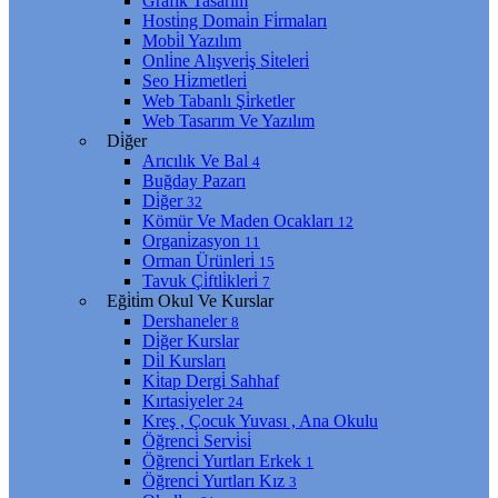
Grafi̇k Tasarım
Hosti̇ng Domai̇n Fi̇rmaları
Mobi̇l Yazılım
Onli̇ne Alışveri̇ş Si̇teleri̇
Seo Hi̇zmetleri̇
Web Tabanlı Şi̇rketler
Web Tasarım Ve Yazılım
Di̇ğer
Arıcılık Ve Bal
4
Buğday Pazarı
Di̇ğer
32
Kömür Ve Maden Ocakları
12
Organi̇zasyon
11
Orman Ürünleri̇
15
Tavuk Çi̇ftli̇kleri̇
7
Eği̇ti̇m Okul Ve Kurslar
Dershaneler
8
Di̇ğer Kurslar
Di̇l Kursları
Ki̇tap Dergi̇ Sahhaf
Kırtasi̇yeler
24
Kreş , Çocuk Yuvası , Ana Okulu
Öğrenci̇ Servi̇si̇
Öğrenci̇ Yurtları Erkek
1
Öğrenci̇ Yurtları Kız
3