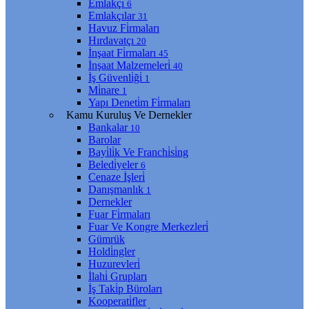
Emlakçı
6
Emlakçılar
31
Havuz Fi̇rmaları
Hırdavatçı
20
İnşaat Fi̇rmaları
45
İnşaat Malzemeleri̇
40
İş Güvenli̇ği̇
1
Mi̇nare
1
Yapı Deneti̇m Fi̇rmaları
Kamu Kuruluş Ve Dernekler
Bankalar
10
Barolar
Bayi̇li̇k Ve Franchi̇si̇ng
Beledi̇yeler
6
Cenaze İşleri̇
Danışmanlık
1
Dernekler
Fuar Fi̇rmaları
Fuar Ve Kongre Merkezleri̇
Gümrük
Holdi̇ngler
Huzurevleri̇
İlahi̇ Grupları
İş Taki̇p Büroları
Kooperati̇fler