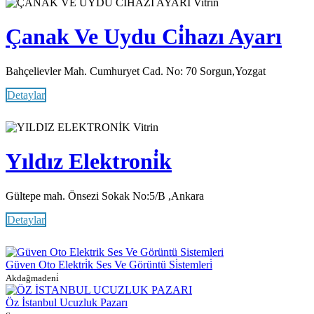
Vitrin
Çanak Ve Uydu Ci̇hazı Ayarı
Bahçelievler Mah. Cumhuryet Cad. No: 70 Sorgun,Yozgat
Detaylar
Vitrin
Yıldız Elektroni̇k
Gültepe mah. Önsezi Sokak No:5/B ,Ankara
Detaylar
Güven Oto Elektri̇k Ses Ve Görüntü Si̇stemleri̇
Akdağmadeni̇
Öz İstanbul Ucuzluk Pazarı