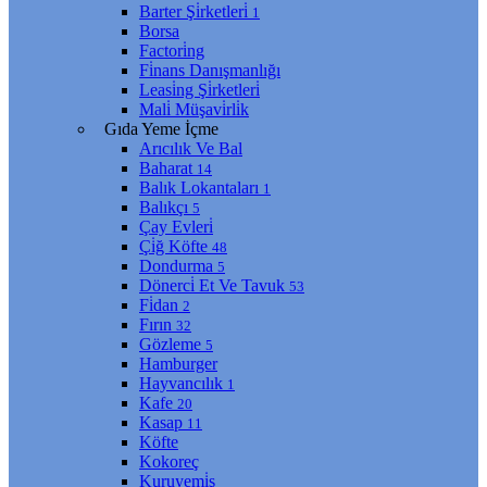
Barter Şi̇rketleri̇
1
Borsa
Factori̇ng
Fi̇nans Danışmanlığı
Leasi̇ng Şi̇rketleri̇
Mali̇ Müşavi̇rli̇k
Gıda Yeme İçme
Arıcılık Ve Bal
Baharat
14
Balık Lokantaları
1
Balıkçı
5
Çay Evleri̇
Çi̇ğ Köfte
48
Dondurma
5
Dönerci̇ Et Ve Tavuk
53
Fi̇dan
2
Fırın
32
Gözleme
5
Hamburger
Hayvancılık
1
Kafe
20
Kasap
11
Köfte
Kokoreç
Kuruyemi̇ş