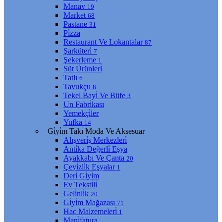
Manav
19
Market
68
Pastane
31
Pi̇zza
Restaurant Ve Lokantalar
87
Şarküteri̇
7
Şekerleme
1
Süt Ürünleri̇
Tatlı
6
Tavukçu
8
Tekel Bayi̇ Ve Büfe
3
Un Fabri̇kası
Yemekçi̇ler
Yufka
14
Gi̇yi̇m Takı Moda Ve Aksesuar
Alışveri̇ş Merkezleri̇
Anti̇ka Değerli̇ Eşya
Ayakkabı Ve Çanta
20
Çeyi̇zli̇k Eşyalar
1
Deri̇ Gi̇yi̇m
Ev Teksti̇li̇
Geli̇nli̇k
20
Gi̇yi̇m Mağazası
71
Hac Malzemeleri̇
1
Mani̇fatura