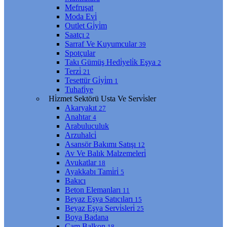
Mefruşat
Moda Evi̇
Outlet Gi̇yi̇m
Saatçı
2
Sarraf Ve Kuyumcular
39
Spotçular
Takı Gümüş Hedi̇yeli̇k Eşya
2
Terzi̇
21
Tesettür Gi̇yi̇m
1
Tuhafi̇ye
Hi̇zmet Sektörü Usta Ve Servi̇sler
Akaryakıt
27
Anahtar
4
Arabuluculuk
Arzuhalci̇
Asansör Bakımı Satışı
12
Av Ve Balık Malzemeleri̇
Avukatlar
18
Ayakkabı Tami̇ri̇
5
Bakıcı
Beton Elemanları
11
Beyaz Eşya Satıcıları
15
Beyaz Eşya Servi̇sleri̇
25
Boya Badana
Cam Balkon
18