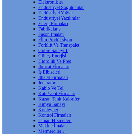
Elektroni̇k
28
Endüstri̇yel Soğutucular
Endüstri̇yel Yağlar
Endüstri̇yel Yazılımlar
Enerji̇ Fi̇rmaları
Fabri̇kalar
2
Fason İmalatı
Fi̇lm Prodüksi̇yon
Forkli̇ft Ve Transpalet
Gübre Sanayi̇
1
Güneş Enerji̇si̇
Hi̇drolli̇k Ve Pres
İhracat Fi̇rmaları
İş Elbi̇seleri̇
İthalat Fi̇rmaları
Jenaratör
Kablo Ve Tel
Katı Yakıt Fi̇rmaları
Kazan Tank Kalori̇fer
Ki̇mya Sanayi̇
Konteyner
Kontrol Fi̇rmaları
Li̇man Hi̇zmetleri̇
Maki̇ne İmalat
Mermerci̇ler
24