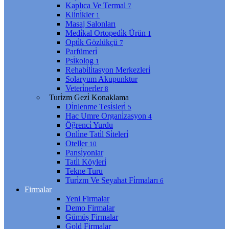
Kaplıca Ve Termal
7
Kli̇ni̇kler
1
Masaj Salonları
Medi̇kal Ortopedi̇k Ürün
1
Opti̇k Gözlükçü
7
Parfümeri̇
Psi̇kolog
1
Rehabi̇li̇tasyon Merkezleri̇
Solaryum Akupunktur
Veteri̇nerler
8
Turi̇zm Gezi̇ Konaklama
Di̇nlenme Tesi̇sleri̇
5
Hac Umre Organi̇zasyon
4
Öğrenci̇ Yurdu
Onli̇ne Tati̇l Si̇teleri̇
Oteller
10
Pansi̇yonlar
Tati̇l Köyleri̇
Tekne Turu
Turi̇zm Ve Seyahat Fi̇rmaları
6
Firmalar
Yeni Firmalar
Demo Firmalar
Gümüş Firmalar
Gold Firmalar