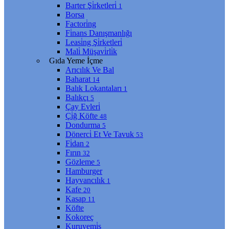
Barter Şi̇rketleri̇
1
Borsa
Factori̇ng
Fi̇nans Danışmanlığı
Leasi̇ng Şi̇rketleri̇
Mali̇ Müşavi̇rli̇k
Gıda Yeme İçme
Arıcılık Ve Bal
Baharat
14
Balık Lokantaları
1
Balıkçı
5
Çay Evleri̇
Çi̇ğ Köfte
48
Dondurma
5
Dönerci̇ Et Ve Tavuk
53
Fi̇dan
2
Fırın
32
Gözleme
5
Hamburger
Hayvancılık
1
Kafe
20
Kasap
11
Köfte
Kokoreç
Kuruyemi̇ş