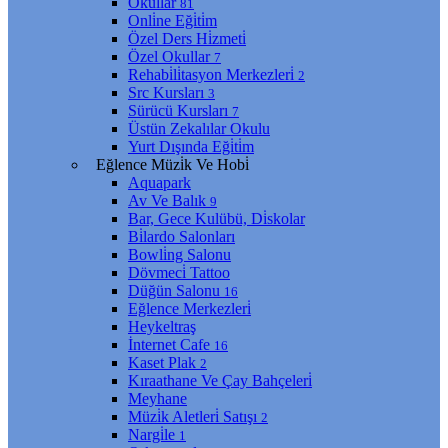
Okullar
81
Onli̇ne Eği̇ti̇m
Özel Ders Hi̇zmeti̇
Özel Okullar
7
Rehabi̇li̇tasyon Merkezleri̇
2
Src Kursları
3
Sürücü Kursları
7
Üstün Zekalılar Okulu
Yurt Dışında Eği̇ti̇m
Eğlence Müzi̇k Ve Hobi̇
Aquapark
Av Ve Balık
9
Bar, Gece Kulübü, Di̇skolar
Bi̇lardo Salonları
Bowli̇ng Salonu
Dövmeci̇ Tattoo
Düğün Salonu
16
Eğlence Merkezleri̇
Heykeltraş
İnternet Cafe
16
Kaset Plak
2
Kıraathane Ve Çay Bahçeleri̇
Meyhane
Müzi̇k Aletleri̇ Satışı
2
Nargi̇le
1