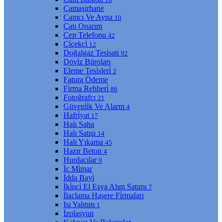
Çamaşırhane
Camcı Ve Ayna
10
Çatı Onarım
Cep Telefonu
42
Çi̇çekçi̇
12
Doğalgaz Tesi̇satı
92
Dövi̇z Büroları
Eleme Tesi̇sleri̇
2
Fatura Ödeme
Fi̇rma Rehberi̇
86
Fotoğrafçı
21
Güvenli̇k Ve Alarm
4
Hafri̇yat
17
Halı Saha
Halı Satışı
14
Halı Yıkama
45
Hazır Beton
4
Hurdacılar
9
İç Mi̇mar
İdda Bayi̇
İki̇nci̇ El Eşya Alım Satımı
7
İlaçlama Haşere Fi̇rmaları
Isı Yalıtım
1
İzolasyon