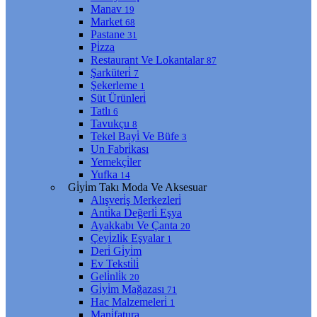
Manav
19
Market
68
Pastane
31
Pi̇zza
Restaurant Ve Lokantalar
87
Şarküteri̇
7
Şekerleme
1
Süt Ürünleri̇
Tatlı
6
Tavukçu
8
Tekel Bayi̇ Ve Büfe
3
Un Fabri̇kası
Yemekçi̇ler
Yufka
14
Gi̇yi̇m Takı Moda Ve Aksesuar
Alışveri̇ş Merkezleri̇
Anti̇ka Değerli̇ Eşya
Ayakkabı Ve Çanta
20
Çeyi̇zli̇k Eşyalar
1
Deri̇ Gi̇yi̇m
Ev Teksti̇li̇
Geli̇nli̇k
20
Gi̇yi̇m Mağazası
71
Hac Malzemeleri̇
1
Mani̇fatura