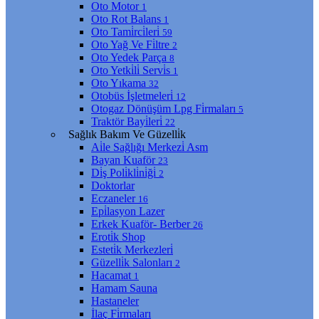
Oto Motor
1
Oto Rot Balans
1
Oto Tami̇rci̇leri̇
59
Oto Yağ Ve Fi̇ltre
2
Oto Yedek Parça
8
Oto Yetki̇li̇ Servi̇s
1
Oto Yıkama
32
Otobüs İşletmeleri̇
12
Otogaz Dönüşüm Lpg Fi̇rmaları
5
Traktör Bayi̇leri̇
22
Sağlık Bakım Ve Güzelli̇k
Ai̇le Sağlığı Merkezi̇ Asm
Bayan Kuaför
23
Di̇ş Poli̇kli̇ni̇ği̇
2
Doktorlar
Eczaneler
16
Epi̇lasyon Lazer
Erkek Kuaför- Berber
26
Eroti̇k Shop
Esteti̇k Merkezleri̇
Güzelli̇k Salonları
2
Hacamat
1
Hamam Sauna
Hastaneler
İlaç Fi̇rmaları