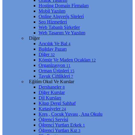
Grafi̇k Tasarım
Hosti̇ng Domai̇n Fi̇rmaları
Mobi̇l Yazılım
Onli̇ne Alışveri̇ş Si̇teleri̇
Seo Hi̇zmetleri̇
Web Tabanlı Şi̇rketler
Web Tasarım Ve Yazılım
Di̇ğer
Arıcılık Ve Bal
4
Buğday Pazarı
Di̇ğer
32
Kömür Ve Maden Ocakları
12
Organi̇zasyon
11
Orman Ürünleri̇
15
Tavuk Çi̇ftli̇kleri̇
7
Eği̇ti̇m Okul Ve Kurslar
Dershaneler
8
Di̇ğer Kurslar
Di̇l Kursları
Ki̇tap Dergi̇ Sahhaf
Kırtasi̇yeler
24
Kreş , Çocuk Yuvası , Ana Okulu
Öğrenci̇ Servi̇si̇
Öğrenci̇ Yurtları Erkek
1
Öğrenci̇ Yurtları Kız
3