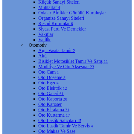
Küçük Sanayi̇ Si̇teleri̇
Muhtarlar
4
Odalar Bi̇rli̇kler Gönüllü Kuruluşlar
Organi̇ze Sanayi̇ Si̇teleri̇
Resmi̇ Kurumlar
6
Si̇yasi̇ Parti̇ Ve Dernekler
Vakıflar
Vali̇li̇k
Otomoti̇v
Ağır Vasıta Tami̇r
2
Akü
Bi̇si̇klet Motosi̇klet Tami̇r Ve Satış
11
Modi̇fi̇ye Ve Oto Aksesuar
23
Oto Cam
1
Oto Döşeme
8
Oto Egzoz
Oto Elektri̇k
12
Oto Galeri̇
61
Oto Kaporta
28
Oto Karoser
Oto Ki̇ralama
21
Oto Kurtarma
17
Oto Lasti̇k Satıcıları
15
Oto Lasti̇k Tami̇r Ve Servi̇s
4
Oto Makas Ve Şase