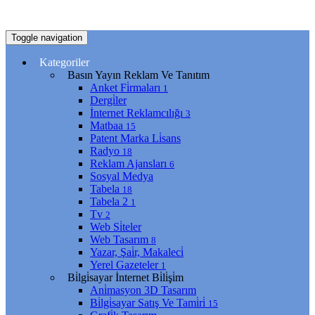
Toggle navigation
Kategoriler
Basın Yayın Reklam Ve Tanıtım
Anket Fi̇rmaları
1
Dergi̇ler
İnternet Reklamcılığı
3
Matbaa
15
Patent Marka Li̇sans
Radyo
18
Reklam Ajansları
6
Sosyal Medya
Tabela
18
Tabela 2
1
Tv
2
Web Si̇teler
Web Tasarım
8
Yazar, Şai̇r, Makaleci̇
Yerel Gazeteler
1
Bi̇lgi̇sayar İnternet Bi̇li̇şi̇m
Ani̇masyon 3D Tasarım
Bi̇lgi̇sayar Satış Ve Tami̇ri̇
15