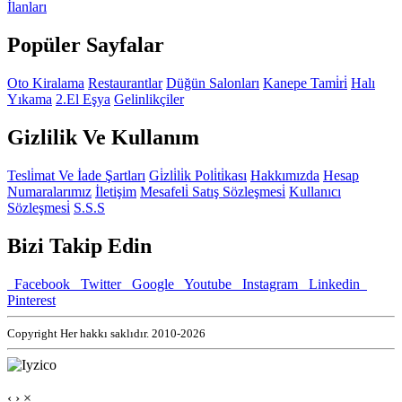
İlanları
Popüler Sayfalar
Oto Kiralama
Restaurantlar
Düğün Salonları
Kanepe Tami̇ri̇
Halı
Yıkama
2.El Eşya
Gelinlikçiler
Gizlilik Ve Kullanım
Tesli̇mat Ve İade Şartları
Gi̇zli̇li̇k Poli̇ti̇kası
Hakkımızda
Hesap
Numaralarımız
İletişim
Mesafeli̇ Satış Sözleşmesi̇
Kullanıcı
Sözleşmesi̇
S.S.S
Bizi Takip Edin
Facebook
Twitter
Google
Youtube
Instagram
Linkedin
Pinterest
Copyright Her hakkı saklıdır. 2010-2026
‹
›
×