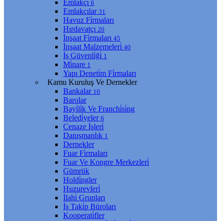
Emlakçı
6
Emlakçılar
31
Havuz Fi̇rmaları
Hırdavatçı
20
İnşaat Fi̇rmaları
45
İnşaat Malzemeleri̇
40
İş Güvenli̇ği̇
1
Mi̇nare
1
Yapı Deneti̇m Fi̇rmaları
Kamu Kuruluş Ve Dernekler
Bankalar
10
Barolar
Bayi̇li̇k Ve Franchi̇si̇ng
Beledi̇yeler
6
Cenaze İşleri̇
Danışmanlık
1
Dernekler
Fuar Fi̇rmaları
Fuar Ve Kongre Merkezleri̇
Gümrük
Holdi̇ngler
Huzurevleri̇
İlahi̇ Grupları
İş Taki̇p Büroları
Kooperati̇fler