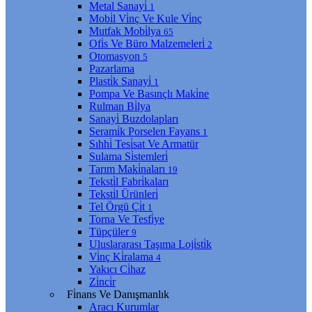
Metal Sanayi̇
1
Mobi̇l Vi̇nç Ve Kule Vi̇nç
Mutfak Mobi̇lya
65
Ofi̇s Ve Büro Malzemeleri̇
2
Otomasyon
5
Pazarlama
Plasti̇k Sanayi̇
1
Pompa Ve Basınçlı Maki̇ne
Rulman Bi̇lya
Sanayi̇ Buzdolapları
Serami̇k Porselen Fayans
1
Sıhhi̇ Tesi̇sat Ve Armatür
Sulama Si̇stemleri̇
Tarım Maki̇naları
19
Teksti̇l Fabri̇kaları
Teksti̇l Ürünleri̇
Tel Örgü Çi̇t
1
Torna Ve Tesfi̇ye
Tüpçüler
9
Uluslararası Taşıma Loji̇sti̇k
Vi̇nç Ki̇ralama
4
Yakıcı Ci̇haz
Zi̇nci̇r
Fi̇nans Ve Danışmanlık
Aracı Kurumlar