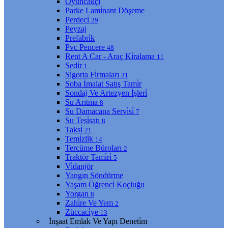
Oyuncakçı
Parke Lami̇nant Döşeme
Perdeci̇
29
Peyzaj
Prefabri̇k
Pvc Pencere
48
Rent A Car - Araç Ki̇ralama
11
Sedi̇r
1
Si̇gorta Fi̇rmaları
31
Soba İmalat Satış Tami̇r
Sondaj Ve Artezyen İşleri̇
Su Arıtma
8
Su Damacana Servi̇si̇
7
Su Tesi̇satı
8
Taksi̇
21
Temi̇zli̇k
14
Tercüme Büroları
2
Traktör Tami̇ri̇
5
Vi̇danjör
Yangın Söndürme
Yaşam Öğrenci̇ Koçluğu
Yorgan
8
Zahi̇re Ve Yem
2
Züccaci̇ye
13
İnşaat Emlak Ve Yapı Deneti̇m