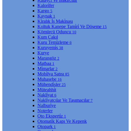
Kalaycı Ve Bakırcılar
Kalori̇fer
Kargo
5
Kaynak
1
Ki̇ralık İş Maki̇nası
Koltuk Kanepe Tami̇ri̇ Ve Döşeme
15
Kömürcü Oduncu
10
Kum Çakıl
Kuru Temi̇zleme
6
Kuruyemi̇ş
38
Kurye
Marangöz
2
Matbaa
1
Mi̇marlar
2
Mobi̇lya Satışı
85
Muhasebe
16
Mühendi̇sler
25
Müteahhi̇t
Nakli̇yat
6
Nakli̇yatçılar Ve Taşımacılar
7
Nalburi̇ye
Noterler
Oto Eksperti̇z
1
Otomati̇k Kapı Ve Kepenk
Otopark
1