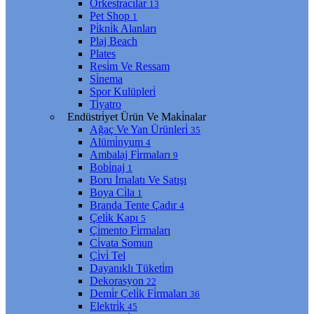
Orkestracılar
13
Pet Shop
1
Pi̇kni̇k Alanları
Plaj Beach
Plates
Resi̇m Ve Ressam
Si̇nema
Spor Kulüpleri̇
Ti̇yatro
Endüstri̇yet Ürün Ve Maki̇nalar
Ağaç Ve Yan Ürünleri̇
35
Alümi̇nyum
4
Ambalaj Fi̇rmaları
9
Bobi̇naj
1
Boru İmalatı Ve Satışı
Boya Ci̇la
1
Branda Tente Çadır
4
Çeli̇k Kapı
5
Çi̇mento Fi̇rmaları
Ci̇vata Somun
Çi̇vi̇ Tel
Dayanıklı Tüketi̇m
Dekorasyon
22
Demi̇r Çeli̇k Fi̇rmaları
36
Elektri̇k
45