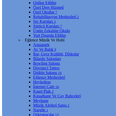
Onli̇ne Eği̇ti̇m
Özel Ders Hi̇zmeti̇
Özel Okullar
7
Rehabi̇li̇tasyon Merkezleri̇
2
Src Kursları
3
Sürücü Kursları
7
Üstün Zekalılar Okulu
Yurt Dışında Eği̇ti̇m
Eğlence Müzi̇k Ve Hobi̇
Aquapark
Av Ve Balık
9
Bar, Gece Kulübü, Di̇skolar
Bi̇lardo Salonları
Bowli̇ng Salonu
Dövmeci̇ Tattoo
Düğün Salonu
16
Eğlence Merkezleri̇
Heykeltraş
İnternet Cafe
16
Kaset Plak
2
Kıraathane Ve Çay Bahçeleri̇
Meyhane
Müzi̇k Aletleri̇ Satışı
2
Nargi̇le
1
Orkestracılar
13