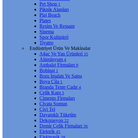
Pet Shop
1
Pi̇kni̇k Alanları
Plaj Beach
Plates
Resi̇m Ve Ressam
Si̇nema
Spor Kulüpleri̇
Ti̇yatro
Endüstri̇yet Ürün Ve Maki̇nalar
Ağaç Ve Yan Ürünleri̇
35
Alümi̇nyum
4
Ambalaj Fi̇rmaları
9
Bobi̇naj
1
Boru İmalatı Ve Satışı
Boya Ci̇la
1
Branda Tente Çadır
4
Çeli̇k Kapı
5
Çi̇mento Fi̇rmaları
Ci̇vata Somun
Çi̇vi̇ Tel
Dayanıklı Tüketi̇m
Dekorasyon
22
Demi̇r Çeli̇k Fi̇rmaları
36
Elektri̇k
45
Elektroni̇k
28