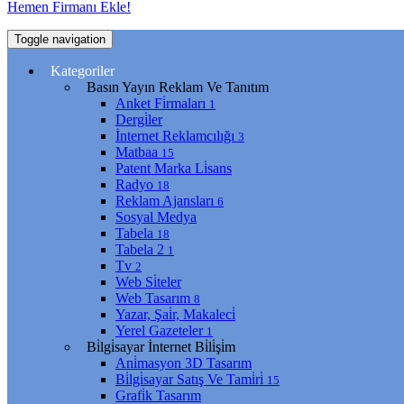
Hemen Firmanı Ekle!
Toggle navigation
Kategoriler
Basın Yayın Reklam Ve Tanıtım
Anket Fi̇rmaları
1
Dergi̇ler
İnternet Reklamcılığı
3
Matbaa
15
Patent Marka Li̇sans
Radyo
18
Reklam Ajansları
6
Sosyal Medya
Tabela
18
Tabela 2
1
Tv
2
Web Si̇teler
Web Tasarım
8
Yazar, Şai̇r, Makaleci̇
Yerel Gazeteler
1
Bi̇lgi̇sayar İnternet Bi̇li̇şi̇m
Ani̇masyon 3D Tasarım
Bi̇lgi̇sayar Satış Ve Tami̇ri̇
15
Grafi̇k Tasarım