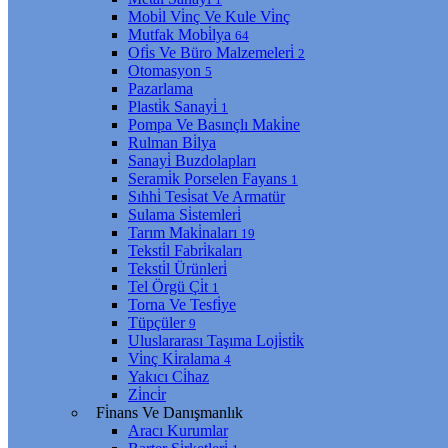
Mobi̇l Vi̇nç Ve Kule Vi̇nç
Mutfak Mobi̇lya
64
Ofi̇s Ve Büro Malzemeleri̇
2
Otomasyon
5
Pazarlama
Plasti̇k Sanayi̇
1
Pompa Ve Basınçlı Maki̇ne
Rulman Bi̇lya
Sanayi̇ Buzdolapları
Serami̇k Porselen Fayans
1
Sıhhi̇ Tesi̇sat Ve Armatür
Sulama Si̇stemleri̇
Tarım Maki̇naları
19
Teksti̇l Fabri̇kaları
Teksti̇l Ürünleri̇
Tel Örgü Çi̇t
1
Torna Ve Tesfi̇ye
Tüpçüler
9
Uluslararası Taşıma Loji̇sti̇k
Vi̇nç Ki̇ralama
4
Yakıcı Ci̇haz
Zi̇nci̇r
Fi̇nans Ve Danışmanlık
Aracı Kurumlar