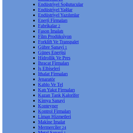
Endüstri̇yel Soğutucular
Endüstri̇yel Yağlar
Endüstri̇yel Yazılımlar
Enerji̇ Fi̇rmaları
Fabri̇kalar
2
Fason İmalatı
Fi̇lm Prodüksi̇yon
Forkli̇ft Ve Transpalet
Gübre Sanayi̇
1
Güneş Enerji̇si̇
Hi̇drolli̇k Ve Pres
İhracat Fi̇rmaları
İş Elbi̇seleri̇
İthalat Fi̇rmaları
Jenaratör
Kablo Ve Tel
Katı Yakıt Fi̇rmaları
Kazan Tank Kalori̇fer
Ki̇mya Sanayi̇
Konteyner
Kontrol Fi̇rmaları
Li̇man Hi̇zmetleri̇
Maki̇ne İmalat
Mermerci̇ler
24
Metal Sanayi̇
1