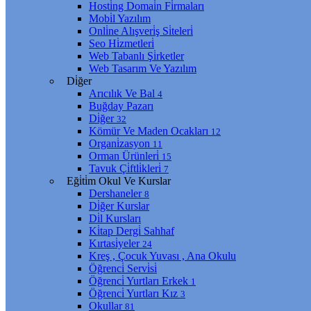
Hosti̇ng Domai̇n Fi̇rmaları
Mobi̇l Yazılım
Onli̇ne Alışveri̇ş Si̇teleri̇
Seo Hi̇zmetleri̇
Web Tabanlı Şi̇rketler
Web Tasarım Ve Yazılım
Di̇ğer
Arıcılık Ve Bal
4
Buğday Pazarı
Di̇ğer
32
Kömür Ve Maden Ocakları
12
Organi̇zasyon
11
Orman Ürünleri̇
15
Tavuk Çi̇ftli̇kleri̇
7
Eği̇ti̇m Okul Ve Kurslar
Dershaneler
8
Di̇ğer Kurslar
Di̇l Kursları
Ki̇tap Dergi̇ Sahhaf
Kırtasi̇yeler
24
Kreş , Çocuk Yuvası , Ana Okulu
Öğrenci̇ Servi̇si̇
Öğrenci̇ Yurtları Erkek
1
Öğrenci̇ Yurtları Kız
3
Okullar
81