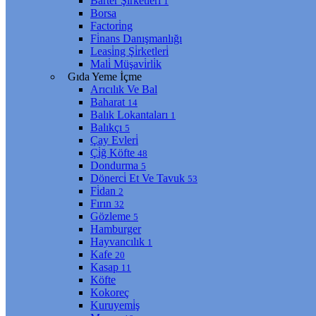
Barter Şi̇rketleri̇
1
Borsa
Factori̇ng
Fi̇nans Danışmanlığı
Leasi̇ng Şi̇rketleri̇
Mali̇ Müşavi̇rli̇k
Gıda Yeme İçme
Arıcılık Ve Bal
Baharat
14
Balık Lokantaları
1
Balıkçı
5
Çay Evleri̇
Çi̇ğ Köfte
48
Dondurma
5
Dönerci̇ Et Ve Tavuk
53
Fi̇dan
2
Fırın
32
Gözleme
5
Hamburger
Hayvancılık
1
Kafe
20
Kasap
11
Köfte
Kokoreç
Kuruyemi̇ş