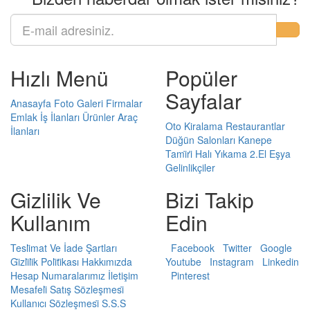
Hızlı Menü
Popüler
Sayfalar
Anasayfa
Foto Galeri
Firmalar
Emlak
İş İlanları
Ürünler
Araç
Oto Kiralama
Restaurantlar
İlanları
Düğün Salonları
Kanepe
Tami̇ri̇
Halı Yıkama
2.El Eşya
Gelinlikçiler
Gizlilik Ve
Bizi Takip
Kullanım
Edin
Tesli̇mat Ve İade Şartları
Facebook
Twitter
Google
Gi̇zli̇li̇k Poli̇ti̇kası
Hakkımızda
Youtube
Instagram
Linkedin
Hesap Numaralarımız
İletişim
Pinterest
Mesafeli̇ Satış Sözleşmesi̇
Kullanıcı Sözleşmesi̇
S.S.S