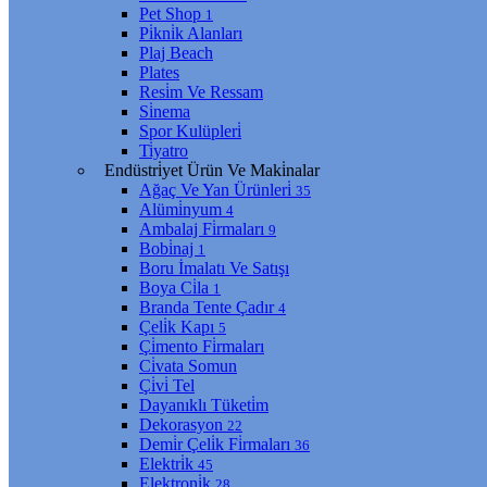
Pet Shop
1
Pi̇kni̇k Alanları
Plaj Beach
Plates
Resi̇m Ve Ressam
Si̇nema
Spor Kulüpleri̇
Ti̇yatro
Endüstri̇yet Ürün Ve Maki̇nalar
Ağaç Ve Yan Ürünleri̇
35
Alümi̇nyum
4
Ambalaj Fi̇rmaları
9
Bobi̇naj
1
Boru İmalatı Ve Satışı
Boya Ci̇la
1
Branda Tente Çadır
4
Çeli̇k Kapı
5
Çi̇mento Fi̇rmaları
Ci̇vata Somun
Çi̇vi̇ Tel
Dayanıklı Tüketi̇m
Dekorasyon
22
Demi̇r Çeli̇k Fi̇rmaları
36
Elektri̇k
45
Elektroni̇k
28