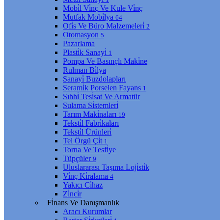
Mobi̇l Vi̇nç Ve Kule Vi̇nç
Mutfak Mobi̇lya
64
Ofi̇s Ve Büro Malzemeleri̇
2
Otomasyon
5
Pazarlama
Plasti̇k Sanayi̇
1
Pompa Ve Basınçlı Maki̇ne
Rulman Bi̇lya
Sanayi̇ Buzdolapları
Serami̇k Porselen Fayans
1
Sıhhi̇ Tesi̇sat Ve Armatür
Sulama Si̇stemleri̇
Tarım Maki̇naları
19
Teksti̇l Fabri̇kaları
Teksti̇l Ürünleri̇
Tel Örgü Çi̇t
1
Torna Ve Tesfi̇ye
Tüpçüler
9
Uluslararası Taşıma Loji̇sti̇k
Vi̇nç Ki̇ralama
4
Yakıcı Ci̇haz
Zi̇nci̇r
Fi̇nans Ve Danışmanlık
Aracı Kurumlar