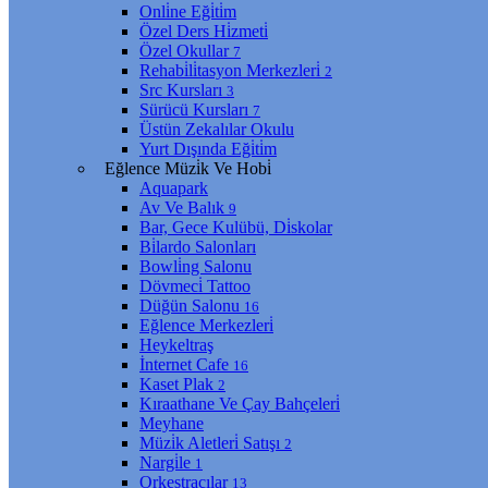
Onli̇ne Eği̇ti̇m
Özel Ders Hi̇zmeti̇
Özel Okullar
7
Rehabi̇li̇tasyon Merkezleri̇
2
Src Kursları
3
Sürücü Kursları
7
Üstün Zekalılar Okulu
Yurt Dışında Eği̇ti̇m
Eğlence Müzi̇k Ve Hobi̇
Aquapark
Av Ve Balık
9
Bar, Gece Kulübü, Di̇skolar
Bi̇lardo Salonları
Bowli̇ng Salonu
Dövmeci̇ Tattoo
Düğün Salonu
16
Eğlence Merkezleri̇
Heykeltraş
İnternet Cafe
16
Kaset Plak
2
Kıraathane Ve Çay Bahçeleri̇
Meyhane
Müzi̇k Aletleri̇ Satışı
2
Nargi̇le
1
Orkestracılar
13