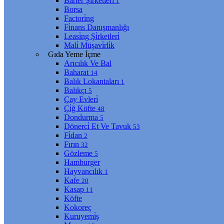
Barter Şi̇rketleri̇
1
Borsa
Factori̇ng
Fi̇nans Danışmanlığı
Leasi̇ng Şi̇rketleri̇
Mali̇ Müşavi̇rli̇k
Gıda Yeme İçme
Arıcılık Ve Bal
Baharat
14
Balık Lokantaları
1
Balıkçı
5
Çay Evleri̇
Çi̇ğ Köfte
48
Dondurma
5
Dönerci̇ Et Ve Tavuk
53
Fi̇dan
2
Fırın
32
Gözleme
5
Hamburger
Hayvancılık
1
Kafe
20
Kasap
11
Köfte
Kokoreç
Kuruyemi̇ş