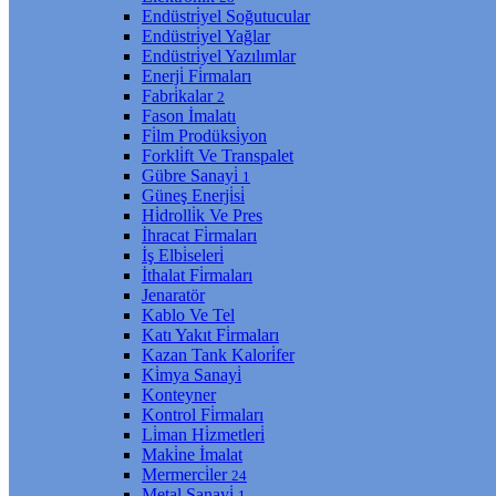
Endüstri̇yel Soğutucular
Endüstri̇yel Yağlar
Endüstri̇yel Yazılımlar
Enerji̇ Fi̇rmaları
Fabri̇kalar
2
Fason İmalatı
Fi̇lm Prodüksi̇yon
Forkli̇ft Ve Transpalet
Gübre Sanayi̇
1
Güneş Enerji̇si̇
Hi̇drolli̇k Ve Pres
İhracat Fi̇rmaları
İş Elbi̇seleri̇
İthalat Fi̇rmaları
Jenaratör
Kablo Ve Tel
Katı Yakıt Fi̇rmaları
Kazan Tank Kalori̇fer
Ki̇mya Sanayi̇
Konteyner
Kontrol Fi̇rmaları
Li̇man Hi̇zmetleri̇
Maki̇ne İmalat
Mermerci̇ler
24
Metal Sanayi̇
1