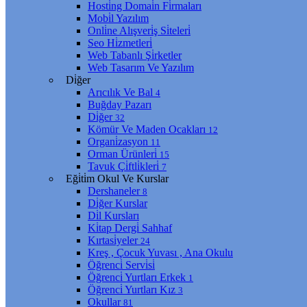
Hosti̇ng Domai̇n Fi̇rmaları
Mobi̇l Yazılım
Onli̇ne Alışveri̇ş Si̇teleri̇
Seo Hi̇zmetleri̇
Web Tabanlı Şi̇rketler
Web Tasarım Ve Yazılım
Di̇ğer
Arıcılık Ve Bal
4
Buğday Pazarı
Di̇ğer
32
Kömür Ve Maden Ocakları
12
Organi̇zasyon
11
Orman Ürünleri̇
15
Tavuk Çi̇ftli̇kleri̇
7
Eği̇ti̇m Okul Ve Kurslar
Dershaneler
8
Di̇ğer Kurslar
Di̇l Kursları
Ki̇tap Dergi̇ Sahhaf
Kırtasi̇yeler
24
Kreş , Çocuk Yuvası , Ana Okulu
Öğrenci̇ Servi̇si̇
Öğrenci̇ Yurtları Erkek
1
Öğrenci̇ Yurtları Kız
3
Okullar
81