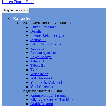
Hemen Firmanı Ekle!
Toggle navigation
Kategoriler
Basın Yayın Reklam Ve Tanıtım
Anket Fi̇rmaları
1
Dergi̇ler
İnternet Reklamcılığı
3
Matbaa
15
Patent Marka Li̇sans
Radyo
18
Reklam Ajansları
6
Sosyal Medya
Tabela
18
Tabela 2
1
Tv
2
Web Si̇teler
Web Tasarım
8
Yazar, Şai̇r, Makaleci̇
Yerel Gazeteler
1
Bi̇lgi̇sayar İnternet Bi̇li̇şi̇m
Ani̇masyon 3D Tasarım
Bi̇lgi̇sayar Satış Ve Tami̇ri̇
15
Grafi̇k Tasarım